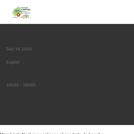
7ème Marché de Noël à Heinst
Date
Déc 14 2025
Expiré!
Heure
10h00 - 18h00
Lieu
Salle concordia, Heinstert