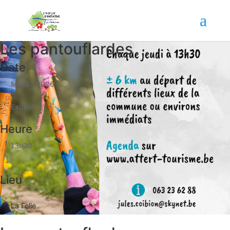
Les pantouflardes
Date
Mai 07 2026
Expiré!
Heure
13h30
Lieu
La Folie