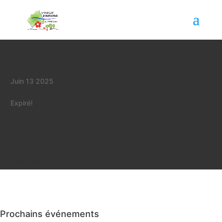
Barbecue école Heinstert
Date
Juin 13 2025
Expiré!
Lieu
Heinstert
Prochains événements