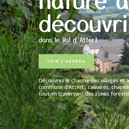
découvri
dans le Val d’Attert
VOIR L'AGENDA
Découvrez le charme des villages et l
commune d’Attert : calvaires, chapelle
tout en traversant des zones foresti