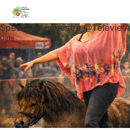
Spectacle équestre @Télévie A
Date
Avr 26 2026
Expiré!
Heure
17h00
Lieu
Le Cothurne
113 Voie de la Liberté, 6717 Attert