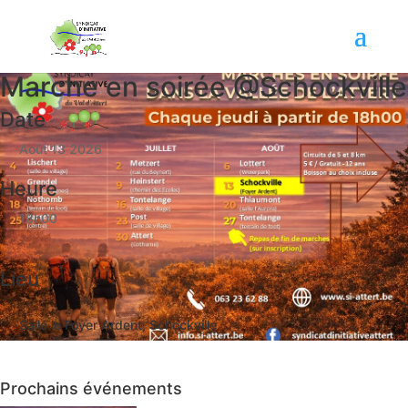
Marche en soirée @Schockville
Date
Août 13 2026
Heure
18h00
Lieu
Salle le Foyer Ardent, Schockville
Prochains événements