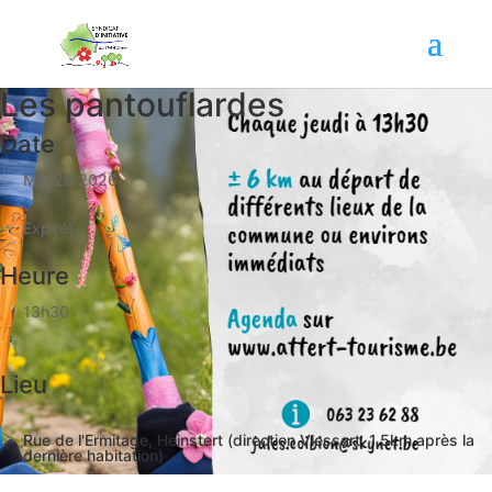
Les pantouflardes
Date
Mai 28 2026
Expiré!
Heure
13h30
Lieu
Rue de l'Ermitage, Heinstert (direction Vlessart, 1.5km après la
dernière habitation)